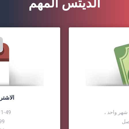
الديتس المهم
الاشتر
1-49 اشتراك ........................... ..
صل
50-99 اش