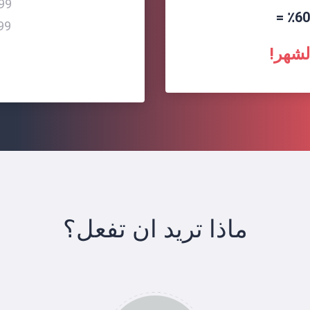
00-299
299+ اشترا
ماذا تريد ان تفعل؟