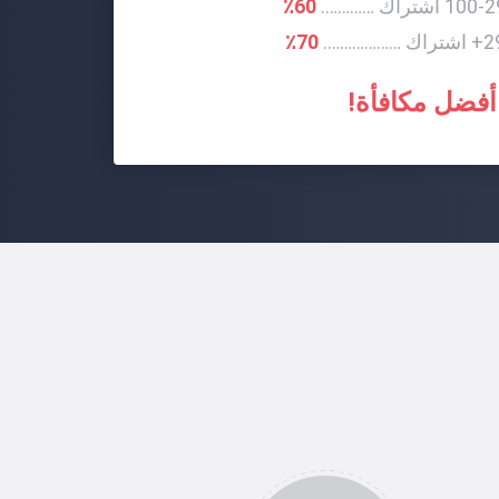
1 اشتراك ………….
60٪
ك ……………….
70٪
أفضل مكافأة!