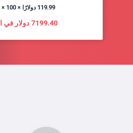
119.99 دولارًا × 100 × 60٪ =
7199.40 دولار في الشهر!