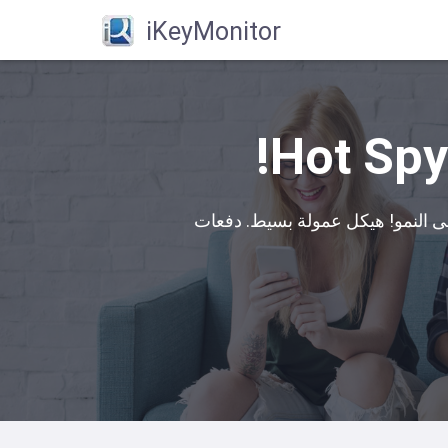
iKeyMonitor
مولة ، وشارك في نجاح iKeyMonitor عندما تساعدنا على النمو! هيكل عمولة بسيط. دفعات