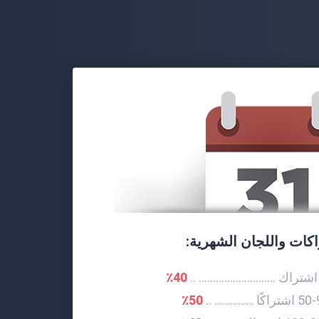
اكات واللجان الشهرية:
40٪
تراكًا …………… ..
50٪