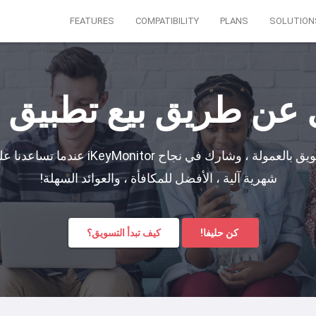
FEATURES
COMPATIBILITY
PLANS
SOLUTION
ن طريق بيع تطبيق Hot Spy!
انضم إلى برنامج iKeyMonitor للتسويق بالع
شهرية آلية ، الأفضل للمكافأة ، والعوائد السهلة!
كن حليفا!
كيف تبدأ التسويق؟