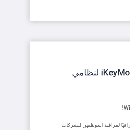
برنامج iKeyMonitor Parental Control لنظامي
iKeyMonitor Parental Cont حلاً احترافيًا لمراقبة الموظفين للشركات