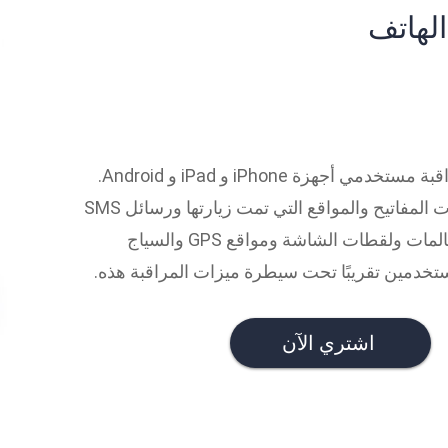
تم تصميم iKeyMonitor خصيصًا لمراقبة مستخدمي أجهزة iPhone و iPad و Android.
يسجل محيط الهاتف ويسجل ضغطات المفاتيح والمواقع التي تمت زيارتها ورسائل SMS
والدردشات والرسائل الصوتية والمكالمات ولقطات الشاشة ومواقع GPS والسياج
خدمين تقريبًا تحت سيطرة ميزات المراقبة هذه.
اشتري الآن