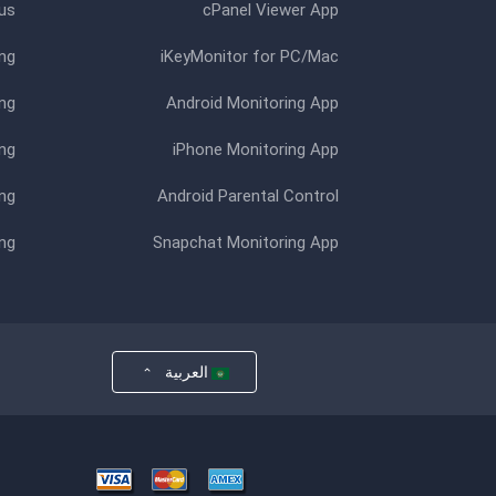
us
cPanel Viewer App
ng
iKeyMonitor for PC/Mac
ng
Android Monitoring App
ing
iPhone Monitoring App
ing
Android Parental Control
ng
Snapchat Monitoring App
العربية