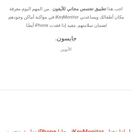
احب هذا
تطبيق تجسس مجاني للآيفون
. من المهم اليوم معرفة
مكان أطفالك ويساعدني iKeyMonitor في مواكبة أماكن وجودهم
لضمان سلامتهم. مفيد إذا فقدت iPhone أيضًا.
جايسون.
الأبوين
لماذا تختار iKeyMonitor مجانا iPhone تطبيق تجسس