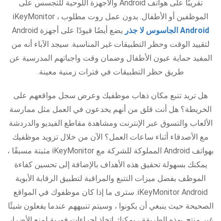
تقريبًا على هواتف Android والأجهزة اللوحية للتجسس على
الموظفين أو الأطفال. بدون عمل روت مطلوب ، iKeyMonitor
Android الجاسوس لا جذر
يضع أيضًا قيودًا على أجهزة Android
لتقييد الوقت وحظر التطبيقات غير المناسبة. سيجد الآباء أنه من
المفيد حماية عيون الأطفال وضمان وقت واجباتهم المدرسية عن
طريق حظر التطبيقات في فترات زمنية معينة.
هل تريد تتبع مكان ذهاب موظفيك وعرض سجل مواقعهم على
الخريطة؟ هل أنت قلق من أنهم يخدعون في العمل مثل ممارسة
الألعاب والتسوق عبر الإنترنت ومشاهدة مقاطع الفيديو والدردشة
مع الأصدقاء أثناء ساعات العمل؟ الآن من خلال تزويد موظفيك
بهواتف Android المملوكة للشركة مع iKeyMonitor مثبتة مسبقًا ،
يمكنك بسهولة تحقيق هذه الأهداف بالإضافة إلى تحسين كفاءة
الموظف بفضل ميزات التتبع والمراقبة لتطبيق الرقابة الأبوية
iKeyMonitor Android. سترى ما إذا كان موظفوك في المواقع
الصحيحة حيث ينبغي أن يكونوا ، وسيتم تنبيههم عندما يفعلون شيئًا
غير منتج. بهذه الطريقة ، يمكنك اتخاذ إجراءات فورية لمنع الأضرار