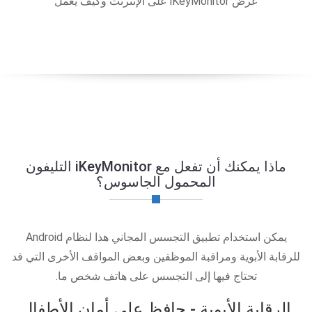
عرض iKeyMonitor على الإنترنت وكيف يعمل
ماذا يمكنك أن تفعل مع iKeyMonitor التليفون
المحمول الجاسوس؟
يمكن استخدام تطبيق التجسس المجاني هذا لنظام Android
للرقابة الأبوية ومراقبة الموظفين وبعض المواقف الأخرى التي قد
تحتاج فيها إلى التجسس على هاتف شخص ما.
الرقابة الأبوية - حافظ على أمان الأطفال