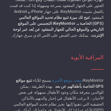
العثور على الجهاز المفقود بسرعة وسهولة إذا كنت قد قمت
بالفعل بتثبيت iKeyMonitor على جهاز iPhone و Android
المفقود.
تتيح لك ميزة تتبع نظام تحديد المواقع العالمي
(GPS) الخاصة بـ iKeyMonitor التجسس على الموقع
التاريخي والموقع الحالي للجهاز المفقود عن بُعد عبر لوحة
الإنترنت
. يمكنك حتى القبض على اللص الذي سرق جهازك.
المراقبة الأبوية
iKeyMonitor
محدد موقع الأسرة
يسمح للآباء
تتبع مواقع
GPS الخاصة بأطفالهم عن بعد
. بهذه الطريقة ، يمكن
للوالدين معرفة مكان وجود الأطفال بسهولة. في بعض
الأحيان ، لا يرغب الأطفال في إخبار والديهم بالأماكن
الحقيقية التي ذهبوا إليها. يخبر نظام تحديد المواقع العالمي
(GPS) الآباء عما إذا كان الأطفال قد جاءوا إلى أماكن غير