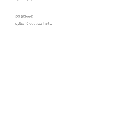
iOS (iCloud)
بيانات اعتماد iCloud مطلوبة