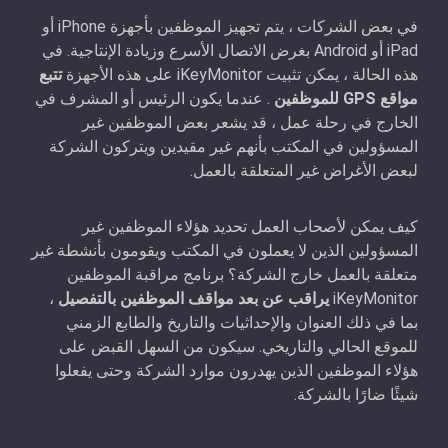
في بعض الشركات ، يتم تجهيز الموظفين بأجهزة iPhone أو
iPad أو Android بغرض الاتصال الأسرع وزيادة الإنتاجية. في
هذه الحالة ، يمكن تثبيت iKeyMonitor على هذه الأجهزة
تتبع
مواقع GPS للموظفين
. عندما يكون الرئيس أو المشرف في
الخارج في رحلة عمل ، قد يشعر بعض الموظفين غير
المسؤولين في المكتب بأنهم غير مقيدين ويتركون الشركة
لبعض الأغراض غير المتعلقة بالعمل.
كيف يمكن لأصحاب العمل تحديد هؤلاء الموظفين غير
المسؤولين الذين لا يعملون في المكتب ويقومون بأنشطة غير
متعلقة بالعمل خارج الشركة؟ برنامج مراقبة الموظفين
iKeyMonitor
يراقب عن بعد مواقف الموظفين بالتفصيل
،
بما في ذلك العنوان والإحداثيات والتاريخ والطابع الزمني
للموقع الحالي والتاريخي. سيكون من السهل القبض على
هؤلاء الموظفين الذين يهدرون موارد الشركة وحتى يفعلوا
شيئًا ضارًا بالشركة.