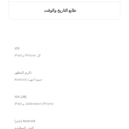
طابع التاريخ والوقت
iOS
كل iPhone و iPad
ذكري المظهر
جميع أجهزة Android
iOS (JB)
Jailbroken iPhone و iPad
Android (جذر)
الجذر المطلوبة