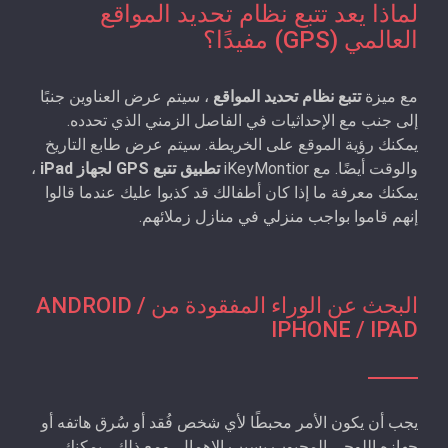
لماذا يعد تتبع نظام تحديد المواقع
العالمي (GPS) مفيدًا؟
مع ميزة
تتبع نظام تحديد المواقع
، سيتم عرض العناوين جنبًا
إلى جنب مع الإحداثيات في الفاصل الزمني الذي تحدده.
يمكنك رؤية الموقع على الخريطة. سيتم عرض طابع التاريخ
والوقت أيضًا. مع iKeyMontior
تطبيق تتبع GPS لجهاز iPad
،
يمكنك معرفة ما إذا كان أطفالك قد كذبوا عليك عندما قالوا
إنهم قاموا بواجب منزلي في منازل زملائهم.
البحث عن الوراء المفقودة من ANDROID /
IPHONE / IPAD
يجب أن يكون الأمر محبطًا لأي شخص فُقد أو سُرق هاتفه أو
جهازه اللوحي المحبوب بسبب الإهمال. ومع ذلك ، يمكنك