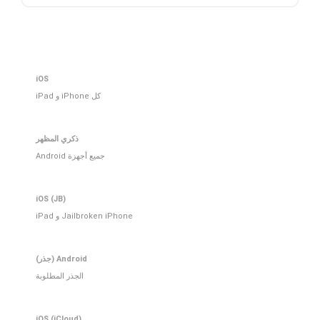
iOS
كل iPhone و iPad
ذكري المظهر
جميع أجهزة Android
iOS (JB)
Jailbroken iPhone و iPad
Android (جذر)
الجذر المطلوبة
iOS (iCloud)