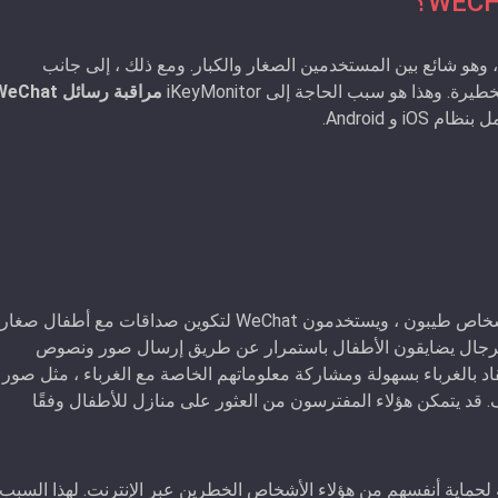
 الصين ، وهو شائع بين المستخدمين الصغار والكبار. ومع ذلك ، إلى جانب
مراقبة رسائل Chat
i و Android.
قد يتظاهر بعض المتحرشين جنسياً بالأطفال بأنهم أشخاص طيبون ، ويستخدمون WeChat لتكوين صداقات مع أطفال صغ
ض الرجال يضايقون الأطفال باستمرار عن طريق إرسال صور ونصوص
د بالغرباء بسهولة ومشاركة معلوماتهم الخاصة مع الغرباء ، مثل صور
 قد يتمكن هؤلاء المفترسون من العثور على منازل للأطفال وفقًا
حماية أنفسهم من هؤلاء الأشخاص الخطرين عبر الإنترنت. لهذا السبب