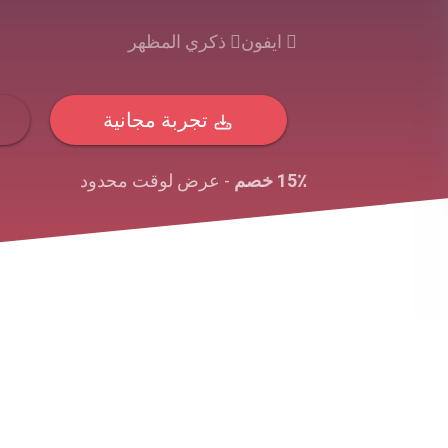
ايفون
ذكري المظهر
تجربة مجانية
15٪ خصم
- عرض لوقت محدود