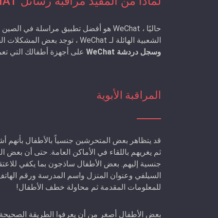
لماذا من المفيد مراقبة رسائل WECHAT؟
حاليًا ، WeChat هو أفضل تطبيق مراسلة في
الشعبية الهائلة لـ WeChat ، توجد بعض المشكلات الخطيرة. وهذا هو سبب الحاجة إلى iKeyMonitor
وسجل دردشة WeChat
على أجهزة أطفالك التي تعمل بنظام OS
المراقبة الأبوية
ثم يغريهم باللقاء في الأماكن العامة. حتى أن بع
جنسية إليهم. بعض الأطفال ساذجون بما يكفي للاعتقا
السيلفي وعنوان المنزل واسم المدرسة ورقم الهاتف.
للمعلومات المقدمة ثم محاولة خطف الأطفال!
بعض الأطفال أصغر من أن يعرفوا الطريقة الصحيحة ل