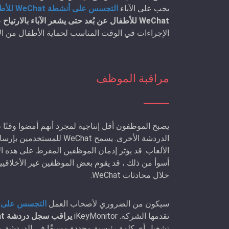
يجب على الآباء
التجسس على أنشطة WeChat للأطفال
WeChat للأطفال عن بُعد حتى يشعر الآباء بالارتياح عند معرفة أن أطفالهم آمنون عبر الإنترنت
الإجراءات في الوقت المناسب لحماية الأطفال من الأ
مراقبة الموظف
الألعاب. قد يؤثر إدمان الموظفين المفرط على هذه ال
أسوأ من ذلك ، قد يقوم بعض الموظفين غير الأخلاقيي
خلال محادثات WeChat.
سيكون من الضروري لأصحاب العمل
التجسس على رسائل eChat
تقدمها الشركة. iKeyMonitor
يراقب سجل دردشة WeChat للموظفين
تشغيل أي كلمة رئيسية محددة مسبقًا في الدردشة. ب