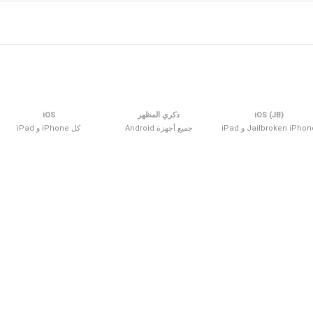
iOS (JB)
ذكري المظهر
iOS
Jailbroken iPho و iPad
جميع أجهزة Android
كل iPhone و iPad