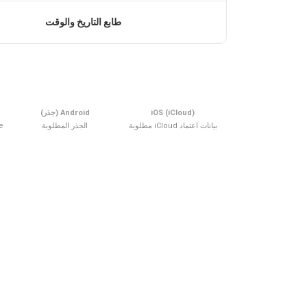
طابع التاريخ والوقت
iOS (iCloud)
Android (جذر)
بيانات اعتماد iCloud مطلوبة
الجذر المطلوبة
ne