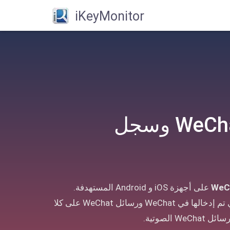
iKeyMonitor
مراقبة رسائل WeChat وسجل
على أجهزة iOS و Android المستهدفة.
يتضمن ما يمكنك عرضه ضغطات المفاتيح التي تم إدخالها في WeChat ورسائل WeChat على كلا