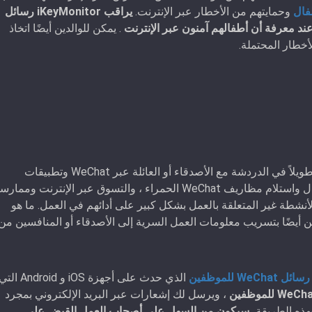
وحمايتهم من الأخطار عبر الإنترنت.
يراقب iKeyMonitor رسائل
. يمكن للوالدين أيضًا اتخاذ
خطار المحتملة.
يصبح الموظفون أقل إنتاجية لمجرد أنهم أمضوا وقتًا طويلاً في الدردشة مع الأصدقاء أو العائلة عبر WeChat وتطبيقات
الدردشة الأخرى. يسمح WeChat للمستخدمين بإرسال واستلام مظاريف WeChat الحمراء ، والتسوق عبر الإنترنت ومما
أنشطة غير المتعلقة بالعمل بشكل كبير على أدائهم في العمل. ما هو
ن أيضًا بتسريب معلومات العمل السرية إلى الأصدقاء أو المنافسين من
W للموظفين
الذي حدث على أجهزة iOS و Android ال
، ويرسل لك إشعارات عبر البريد الإلكتروني بمجرد
هذه الطريقة،
سيكون من السهل على أصحاب العمل القبض على