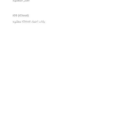
الجذر المطلوبة
iOS (iCloud)
بيانات اعتماد iCloud مطلوبة