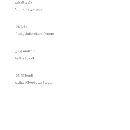
ذكري المظهر
جميع أجهزة Android
iOS (JB)
Jailbroken iPhone و iPad
Android (جذر)
الجذر المطلوبة
iOS (iCloud)
بيانات اعتماد iCloud مطلوبة