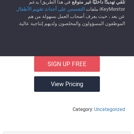
تلقي تهديدًا داخليًا غير متوقع
في هذا الطريق! يدعم
iKeyMonitor ملفات
التجسس على أحداث تقويم الأطفال
عن بعد ، حيث يعرف أصحاب العمل بسهولة من هم
الموظفون المسؤولون والمخلصون ولديهم إنتاجية عالية.
SIGN UP FREE
View Pricing
Category:
Uncategorized