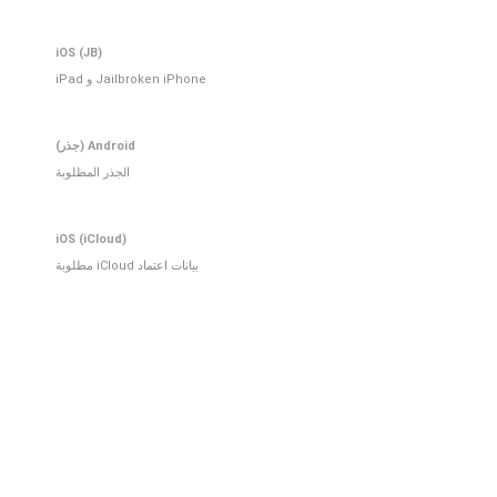
iOS (JB)
Jailbroken iPhone و iPad
Android (جذر)
الجذر المطلوبة
iOS (iCloud)
بيانات اعتماد iCloud مطلوبة