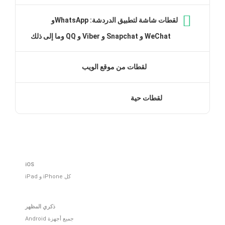
لقطات شاشة لتطبيق الدردشة: WhatsAppو
WeChat و Snapchat و Viber و QQ وما إلى ذلك
لقطات من موقع الويب
لقطات حية
iOS
كل iPhone و iPad
ذكري المظهر
جميع أجهزة Android