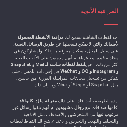
المراقبة الأبوية
أخذ لقطات الشاشة يسمح لك
مراقبة الأنشطة المحمولة
لأطفالك والتي لا يمكن تسجيلها عن طريق الرسائل النصية
.
على سبيل المثال ، يمكنك معرفة ما إذا كانوا يشاركون في
محادثة فيديو مع غرباء أم أنهم مدمنون على الألعاب العنيفة.
أكثر من ذلك ، هو
يلتقط لقطات شاشة لـ Mail و Snapchat
و Instagram و QQ و WeChat
في إجراءات اللمس ، حتى
يتمكن من تسجيل محادثات المراسلة الفورية من جانبين ،
مثل Snapchat أو Skype أو Viber وما إلى ذلك.
بهذه الطريقة ، أنت قادر على ذلك
معرفة ما إذا كانوا قد
أقاموا صداقات مع رجال مشبوهين أم أنهم تلقوا رسائل غير
مرغوب فيها
من المتحرشين والأصدقاء ، مثل الإباحية
والتسلط والتهديد والتحرش والاعتداء. يتيح لك التقاط لقطات