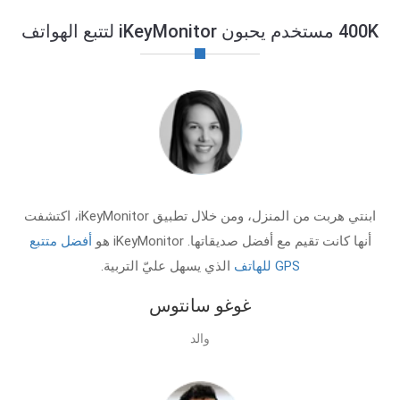
400K مستخدم يحبون iKeyMonitor لتتبع الهواتف
ابنتي هربت من المنزل، ومن خلال تطبيق iKeyMonitor، اكتشفت
أنها كانت تقيم مع أفضل صديقاتها. iKeyMonitor هو
أفضل متتبع
GPS للهاتف
الذي يسهل عليّ التربية.
غوغو سانتوس
والد