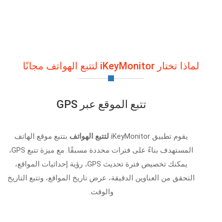
لماذا تختار iKeyMonitor لتتبع الهواتف مجانًا
تتبع الموقع عبر GPS
يقوم تطبيق iKeyMonitor
لتتبع الهواتف
بتتبع موقع الهاتف
المستهدف بناءً على فترات محددة مسبقًا. مع ميزة تتبع GPS،
يمكنك تخصيص فترة تحديث GPS، رؤية إحداثيات المواقع،
التحقق من العناوين الدقيقة، عرض تاريخ المواقع، وتتبع التاريخ
والوقت.