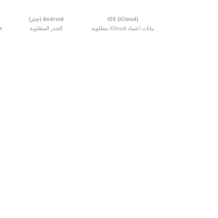
iOS (iCloud)
Android (جذر)
بيانات اعتماد iCloud مطلوبة
الجذر المطلوبة
ne