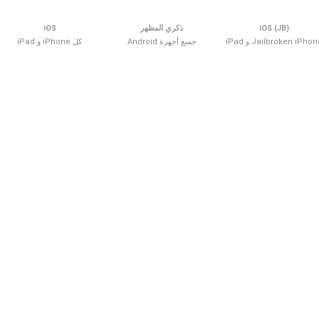
iOS (JB)
ذكري المظهر
iOS
Jailbroken iPho و iPad
جميع أجهزة Android
كل iPhone و iPad