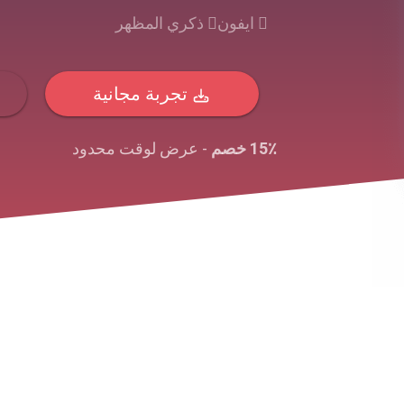
ايفون
ذكري المظهر
تجربة مجانية
15٪ خصم
- عرض لوقت محدود