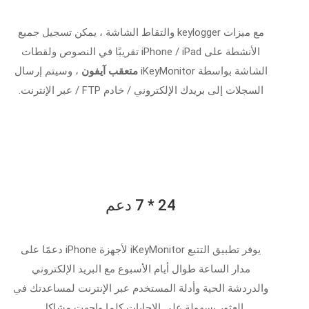
مع ميزات keylogger والتقاط الشاشة ، يمكن تسجيل جميع
الأنشطة على iPhone / iPad تقريبًا في النصوص ولقطات
الشاشة بواسطة iKeyMonitor
متعقب آيفون
، وسيتم إرسال
السجلات إلى بريدك الإلكتروني / خادم FTP / عبر الإنترنت.
24 * 7 دعم
يوفر تطبيق التتبع iKeyMonitor لأجهزة iPhone دعمًا على
مدار الساعة طوال أيام الأسبوع مع البريد الإلكتروني
والدردشة الحية وأدلة المستخدم عبر الإنترنت لمساعدتك في
العثور بسهولة على الإجابات كلما واجهت مشاكل.