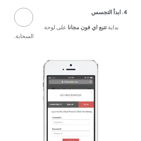
4. ابدأ التجسس
بداية
تتبع اي فون مجانا
على لوحة
السحابة.