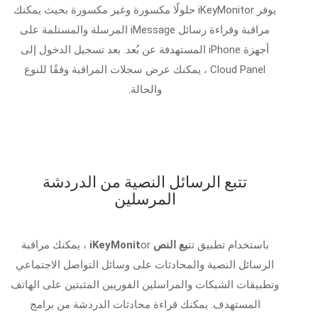
يوفر iKeyMonitor حلولًا مكسورة وغير مكسورة بحيث يمكنك
مراقبة وقراءة رسائل iMessage المرسلة والمستلمة على
أجهزة iPhone المستهدفة عن بُعد. بعد تسجيل الدخول إلى
Cloud Panel ، يمكنك عرض سجلات المراقبة وفقًا للنوع
والحالة.
تتبع الرسائل النصية من الدردشة
المرسلين
باستخدام تطبيق تت
بع النص iKeyMonit
or ، يمكنك مراقبة
الرسائل النصية والمحادثات على وسائل التواصل الاجتماعي
وتطبيقات الشبكات والمراسلين الفوريين المثبتين على الهاتف
المستهدف. يمكنك قراءة محادثات الدردشة من برامج