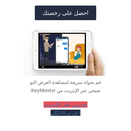
احصل على رخصتك
قم بجولة سريعة لمشاهدة العرض التو
ضيحي عبر الإنترنت من iKeyMonitor
تجريبي على الإنترنت
ا ف ب UI لكن