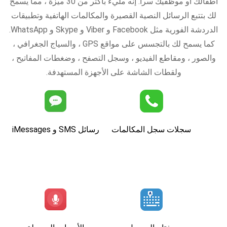
أطفالك أو موظفيك سراً. إنه مليء بأكثر من 30 ميزة ، مما يسمح
لك بتتبع الرسائل النصية القصيرة والمكالمات الهاتفية وتطبيقات
الدردشة الفورية مثل Facebook و Viber و Skype و WhatsApp.
كما يسمح لك بالتجسس على مواقع GPS ، والسياج الجغرافي ،
والصور ، ومقاطع الفيديو ، وسجل التصفح ، وضغطات المفاتيح ،
ولقطات الشاشة على الأجهزة المستهدفة.
سجلات سجل المكالمات
رسائل SMS و iMessages