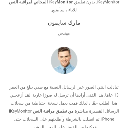
iKeyMonitor. بدون تطبيق iKey
Monitor المجاني لمراقبة النص
للآباء ، سأضيع.
مارك سايمون
مهندس
تبادلت ابنتي الصور عبر الرسائل النصية مع صبي يبلغ من العمر
13 عامًا. هذا الفتى أرادها أن ترسل له صورًا عارية. لقد أزعجني
هذا الطلب حقًا ، لذلك قمت بعمل نسخة احتياطية من سجلات
الرسائل القصيرة مباشر
ة من تطبيق مراقبة النص iK
eyMonitor
iPhone. ثم اتصلت بالشرطة وأطلعتهم على السجلات حتى
يتمكنوا من القبض على الرجل الرهيب.