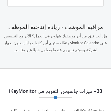
مراقبة الموظف - زيادة إنتاجية الموظف
هل أنت قلق من أن موظفيك يتهاون في العمل؟ الآن مع التجسس
على iKeyMonitor Calendar ، سترى أين كانوا وماذا يفعلون بجهاز
الشركة وسيتم تنبيههم عندما يفعلون شيئًا غير مناسب.
30+ ميزات جاسوس التقويم في iKeyMonitor
iKeyMonitor
التقويم جاسوس التطبيق
محترف جدًا في