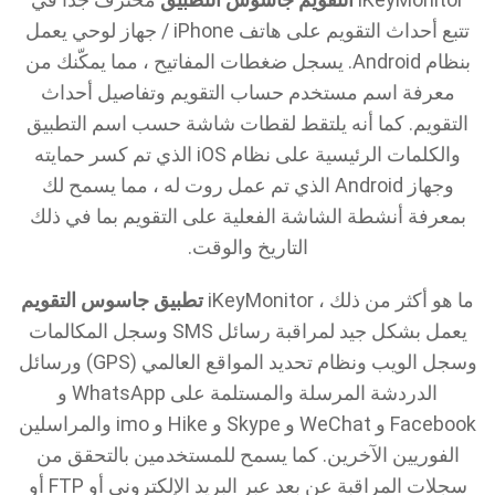
تتبع أحداث التقويم على هاتف iPhone / جهاز لوحي يعمل
بنظام Android. يسجل ضغطات المفاتيح ، مما يمكّنك من
معرفة اسم مستخدم حساب التقويم وتفاصيل أحداث
التقويم. كما أنه يلتقط لقطات شاشة حسب اسم التطبيق
والكلمات الرئيسية على نظام iOS الذي تم كسر حمايته
وجهاز Android الذي تم عمل روت له ، مما يسمح لك
بمعرفة أنشطة الشاشة الفعلية على التقويم بما في ذلك
التاريخ والوقت.
ما هو أكثر من ذلك ، iKeyMonitor
تطبيق جاسوس التقويم
يعمل بشكل جيد لمراقبة رسائل SMS وسجل المكالمات
وسجل الويب ونظام تحديد المواقع العالمي (GPS) ورسائل
الدردشة المرسلة والمستلمة على WhatsApp و
Facebook و WeChat و Skype و Hike و imo والمراسلين
الفوريين الآخرين. كما يسمح للمستخدمين بالتحقق من
سجلات المراقبة عن بعد عبر البريد الإلكتروني أو FTP أو