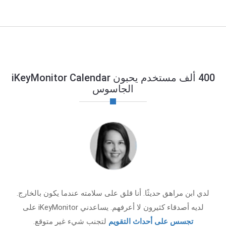
400 ألف مستخدم يحبون iKeyMonitor Calendar
الجاسوس
لدي ابن مراهق حديثًا. أنا قلق على سلامته عندما يكون بالخارج.
لديه أصدقاء كثيرون لا أعرفهم. يساعدني iKeyMonitor على
تجسس على أحداث التقويم
لتجنب شيء غير متوقع.