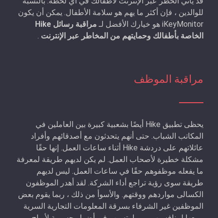
قد يأتي الخطر عبر الإنترنت لأطفالك في أي لحظة. بالنسبة
للوالدين ، فإن أكثر ما يهم هو سلامة الأطفال. يمكن أن يكون
iKeyMonitor هو خيارك الأفضل لـ
مراقبة رسائل Hike
الخاصة بأطفالك وحمايتهم من المخاطر عبر الإنترنت
.
مراقبة الموظف
يحظى تطبيق Hike أيضًا بشعبية كبيرة بين العاملين في
المكاتب الشباب. حتى أنهم يتحدثون مع أصدقائهم وأفراد
عائلاتهم على دردشة Hike أثناء ساعات العمل. إنها حقًا
مشكلة خطيرة لأصحاب العمل. لم يكن لديهم طريقة لمعرفة
ما يفعله موظفوهم حقًا في ساعات العمل. ليس لديهم
طريقة سوى رؤية تراجع أداء الشركة. لقد أهدر الموظفون
الكسالى مواردهم ووقتهم. والأسوأ من ذلك ، ربما يقوم بعض
الموظفين غير الشرفاء بسرقة المعلومات التجارية السرية
وبيعها لمنافسيهم ، مما يتسبب في أضرار جسيمة لأرباح