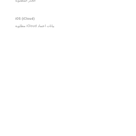
الجذر المطلوبة
iOS (iCloud)
بيانات اعتماد iCloud مطلوبة