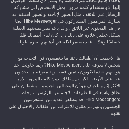
بإخفاء جميع محادثاتهم الخاصة ولا يمكن لأي شخص الوصول
إليها إلا باستخدام كلمة مرور ، يميل الأشخاص إلى مشاركة
الرسائل غير اللائقة ، مثل الصور الإباحية والصور العنيفة. قد
يشارك المراهقون المشاركون في Hike Messenger أيضًا
في هذا المحتوى غير اللائق ، والذي قد يضر بصحتهم العقلية
بشكل خطير. علاوة على ذلك ، إذا كان لدى أطفالك قلبًا
حساسًا وهشًا ، فقد يستمر الألم في أذهانهم لفترة طويلة.
هل لاحظت أن أطفالك دائمًا ما ينغمسون في التحدث مع
شخص لا تعرفه على Hike Messengers؟ ربما حاولت أخذ
هواتفهم عندما يكونون نائمين فقط تريد معرفة ما يتحدثون
عنه على الأرض ، لكن تم إيقافك بدون كلمة المرور. الأمر
الأكثر إثارة للخوف هو أن المحتالين الجنسيين ينشطون على
نطاق واسع في التطبيقات الاجتماعية الرئيسية ، وخاصة
Hike Messengers. قد يتظاهر العديد من المتحرشين
الجنسيين بأنهم مراهقون للاقتراب من أطفالك والاحتيال على
ثقتهم.