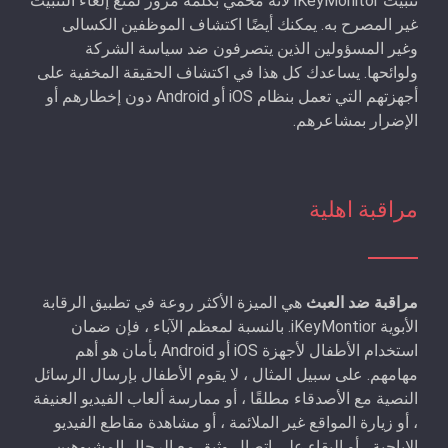
تثبيت iKeyMonitor لأنه محمي بكلمة مرور لمنع إلغاء التثبيت
غير المصرح به. يمكنك أيضًا اكتشاف الموظفين الكسالى
وغير المسؤولين الذين يتصرفون ضد سياسة الشركة
ولوائحها. يساعدك كل هذا في اكتشاف الحقيقة المخفية على
أجهزتهم التي تعمل بنظام iOS أو Android دون إخطارهم أو
الإضرار بمشاعرهم.
مراقبة اهلية
مراقبة ضد العبث
هي الميزة الأكثر روعة في تطبيق الرقابة
الأبوية iKeyMontior. بالنسبة لمعظم الآباء ، فإن ضمان
استخدام الأطفال لأجهزة iOS أو Android بأمان هو أهم
مهامهم. على سبيل المثال ، لا يقوم الأطفال بإرسال الرسائل
النصية مع الأصدقاء مطلقًا ، أو ممارسة ألعاب الفيديو العنيفة
، أو زيارة المواقع غير الملائمة ، أو مشاهدة مقاطع الفيديو
الإباحية ، أو البقاء على اتصال وثيق مع الرجال المشبوهين