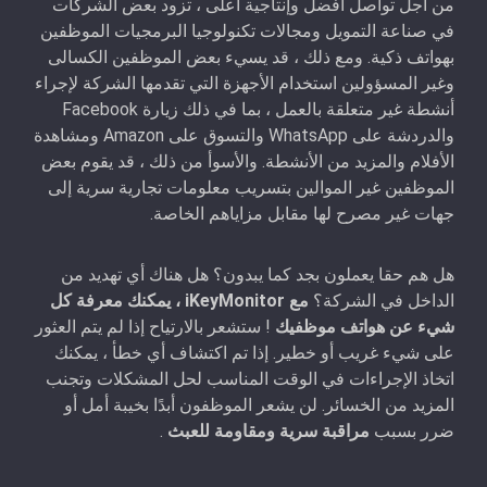
من أجل تواصل أفضل وإنتاجية أعلى ، تزود بعض الشركات
في صناعة التمويل ومجالات تكنولوجيا البرمجيات الموظفين
بهواتف ذكية. ومع ذلك ، قد يسيء بعض الموظفين الكسالى
وغير المسؤولين استخدام الأجهزة التي تقدمها الشركة لإجراء
أنشطة غير متعلقة بالعمل ، بما في ذلك زيارة Facebook
والدردشة على WhatsApp والتسوق على Amazon ومشاهدة
الأفلام والمزيد من الأنشطة. والأسوأ من ذلك ، قد يقوم بعض
الموظفين غير الموالين بتسريب معلومات تجارية سرية إلى
جهات غير مصرح لها مقابل مزاياهم الخاصة.
هل هم حقا يعملون بجد كما يبدون؟ هل هناك أي تهديد من
الداخل في الشركة؟
مع iKeyMonitor ، يمكنك معرفة كل
شيء عن هواتف موظفيك
! ستشعر بالارتياح إذا لم يتم العثور
على شيء غريب أو خطير. إذا تم اكتشاف أي خطأ ، يمكنك
اتخاذ الإجراءات في الوقت المناسب لحل المشكلات وتجنب
المزيد من الخسائر. لن يشعر الموظفون أبدًا بخيبة أمل أو
ضرر بسبب
مراقبة سرية ومقاومة للعبث
.