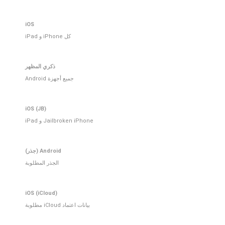
iOS
كل iPhone و iPad
ذكري المظهر
جميع أجهزة Android
iOS (JB)
Jailbroken iPhone و iPad
Android (جذر)
الجذر المطلوبة
iOS (iCloud)
بيانات اعتماد iCloud مطلوبة