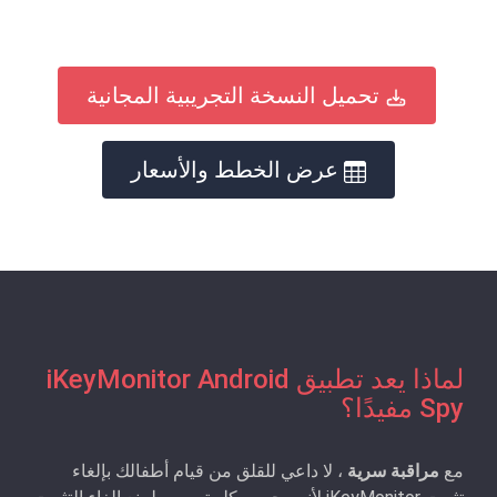
تحميل النسخة التجريبية المجانية
عرض الخطط والأسعار
لماذا يعد تطبيق iKeyMonitor Android
Spy مفيدًا؟
مع
مراقبة سرية
، لا داعي للقلق من قيام أطفالك بإلغاء