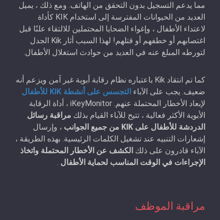
مما يدعم التسجيل بدون التحقق من الهاتف. ومع ذلك ، يميل
العديد من الحيوانات المفترسة إلى استخدام KIK كأداة
لاعتداء الأطفال ، وإغواء الضحايا المحتملين للالتقاء علنًا قبل
اغتصابهم أو خطفهم أو قتلهم! لهذا السبب أثار Kik الجدل
لتورطه المبلغ عنه في العديد من حوادث استغلال الأطفال.
كما تم انتقاد Kik باعتباره نظام رقابة أبوية غير آمن ويزعم أنه
ضعيف. يجب على الآباء
التجسس على أنشطة KIK للأطفال
لإبعاد الأخطار المحتملة عنهم. iKeyMonitor ، أداة الرقابة
الأبوية الأكثر فعالية ، تتيح للآباء القيام بذلك
مراقبة رسائل
الدردشة للأطفال على KIK من جميع الجوانب
، وإرسال
إشعارات التنبيه عند تشغيل الكلمات الرئيسية. بهذه الطريقة ،
الآباء قادرون على ذلك
الكشف عن الأخطار المحتملة واتخاذ
الإجراءات في الوقت المناسب لحماية الأطفال
.
مراقبة الموظف