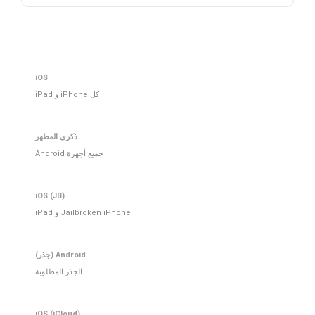
iOS
كل iPhone و iPad
ذكري المظهر
جميع أجهزة Android
iOS (JB)
Jailbroken iPhone و iPad
Android (جذر)
الجذر المطلوبة
iOS (iCloud)