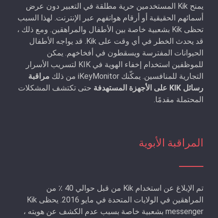
يمنح Kik المستخدمين حرية مطلقة في التعبير دون عرض
أسمائهم الحقيقية أو أرقام هواتفهم عبر الإنترنت. لهذا السبب
تحظى Kik بشعبية خاصة بين الأطفال والمراهقين. ومع ذلك ،
قد يحدث الخطر في أي وقت على Kik. قد يواجه الأطفال
الحيوانات المفترسة ويسقطون في أفخاخهم. يمكن
للموظفين استخدام إخفاء الهوية في KIK لتسريب الأسرار
التجارية للمنافسين. يمكّنك iKeyMonitor من ذلك
مراقبة
رسائل KIK على الأجهزة المستهدفة
حتى تكتشف المشكلات
المحتملة مقدمًا.
المراقبة الأبوية
تم الإبلاغ عن استخدام Kik من قبل حوالي 40 ٪ من
المراهقين في الولايات المتحدة في مايو 2016. يحظى Kik
messenger بشعبية خاصة بسبب عدم الكشف عن هويته ،