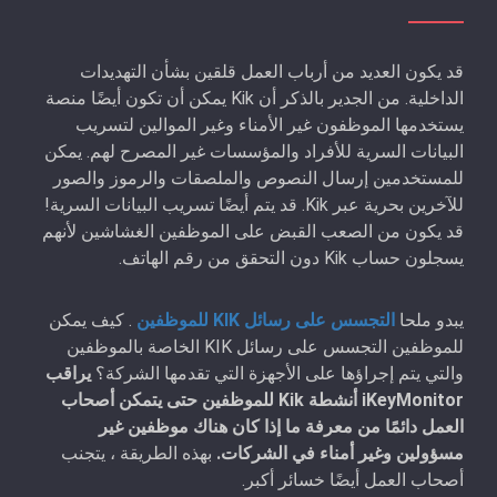
قد يكون العديد من أرباب العمل قلقين بشأن التهديدات
الداخلية. من الجدير بالذكر أن Kik يمكن أن تكون أيضًا منصة
يستخدمها الموظفون غير الأمناء وغير الموالين لتسريب
البيانات السرية للأفراد والمؤسسات غير المصرح لهم. يمكن
للمستخدمين إرسال النصوص والملصقات والرموز والصور
للآخرين بحرية عبر Kik. قد يتم أيضًا تسريب البيانات السرية!
قد يكون من الصعب القبض على الموظفين الغشاشين لأنهم
يسجلون حساب Kik دون التحقق من رقم الهاتف.
يبدو ملحا
التجسس على رسائل KIK للموظفين
. كيف يمكن
للموظفين التجسس على رسائل KIK الخاصة بالموظفين
والتي يتم إجراؤها على الأجهزة التي تقدمها الشركة؟
يراقب
iKeyMonitor أنشطة Kik للموظفين حتى يتمكن أصحاب
العمل دائمًا من معرفة ما إذا كان هناك موظفين غير
مسؤولين وغير أمناء في الشركات.
بهذه الطريقة ، يتجنب
أصحاب العمل أيضًا خسائر أكبر.