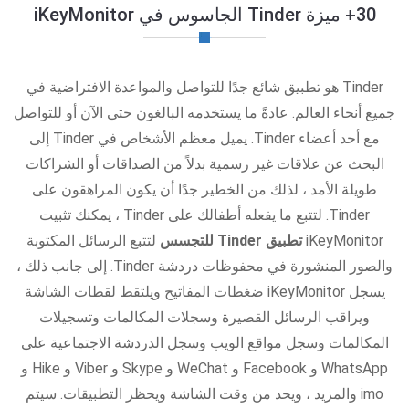
30+ ميزة Tinder الجاسوس في iKeyMonitor
Tinder هو تطبيق شائع جدًا للتواصل والمواعدة الافتراضية في
جميع أنحاء العالم. عادةً ما يستخدمه البالغون حتى الآن أو للتواصل
مع أحد أعضاء Tinder. يميل معظم الأشخاص في Tinder إلى
البحث عن علاقات غير رسمية بدلاً من الصداقات أو الشراكات
طويلة الأمد ، لذلك من الخطير جدًا أن يكون المراهقون على
Tinder. لتتبع ما يفعله أطفالك على Tinder ، يمكنك تثبيت
iKeyMonitor
تطبيق Tinder للتجسس
لتتبع الرسائل المكتوبة
والصور المنشورة في محفوظات دردشة Tinder. إلى جانب ذلك ،
يسجل iKeyMonitor ضغطات المفاتيح ويلتقط لقطات الشاشة
ويراقب الرسائل القصيرة وسجلات المكالمات وتسجيلات
المكالمات وسجل مواقع الويب وسجل الدردشة الاجتماعية على
WhatsApp و Facebook و WeChat و Skype و Viber و Hike و
imo والمزيد ، ويحد من وقت الشاشة ويحظر التطبيقات. سيتم