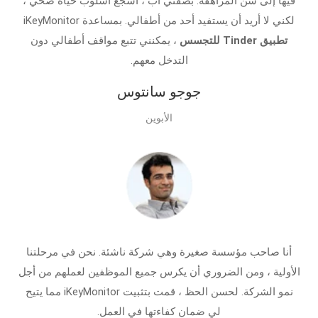
فيها إلى سن المراهقة. بصفتي أب ، أشجع أسلوب حياة صحي ،
لكني لا أريد أن يستفيد أحد من أطفالي. بمساعدة iKeyMonitor
تطبيق Tinder للتجسس
، يمكنني تتبع مواقف أطفالي دون
التدخل معهم.
جوجو سانتوس
الأبوين
أنا صاحب مؤسسة صغيرة وهي شركة ناشئة. نحن في مرحلتنا
الأولية ، ومن الضروري أن يكرس جميع الموظفين لعملهم من أجل
نمو الشركة. لحسن الحظ ، قمت بتثبيت iKeyMonitor مما يتيح
لي ضمان كفاءتها في العمل.