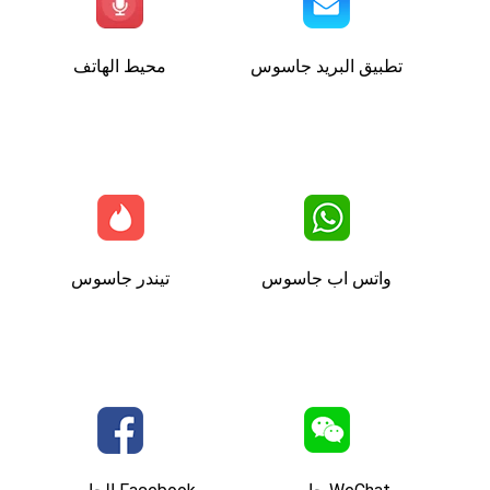
تطبيق البريد جاسوس
محيط الهاتف
واتس اب جاسوس
تيندر جاسوس