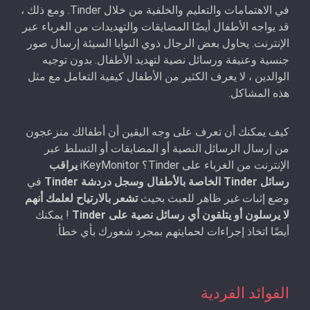
في الاهتمامات والتعليم والخلفية من خلال Tinder. ومع ذلك ،
قد يواجه الأطفال أيضًا المضايقات والتهديدات من الغرباء عبر
الإنترنت. يحاول بعض الرجال ذوي النوايا السيئة إرسال صور
جنسية وعنيفة ورسائل نصية لتهديد الأطفال. بدون توجيه
الوالدين ، لا يعرف الكثير من الأطفال كيفية التعامل مع مثل
هذه المشاكل.
كيف يمكنك أن تعرف على وجه اليقين أن أطفالك منزعجون
من إرسال الرسائل النصية أو المضايقات أو التسلط عبر
الإنترنت من الغرباء على Tinder؟ iKeyMonitor
يراقب
رسائل Tinder الخاصة بالأطفال وسجل دردشة Tinder
في
وضع إثبات غير ظاهر للعبث بحيث
تشعر بالارتياح لعلمك أنهم
لا يرسلون أو يتلقون أي رسائل نصية على Tinder
! يمكنك
أيضًا اتخاذ إجراءات لحمايتهم بمجرد شعورك بأي خطأ.
الفوائد الفردية