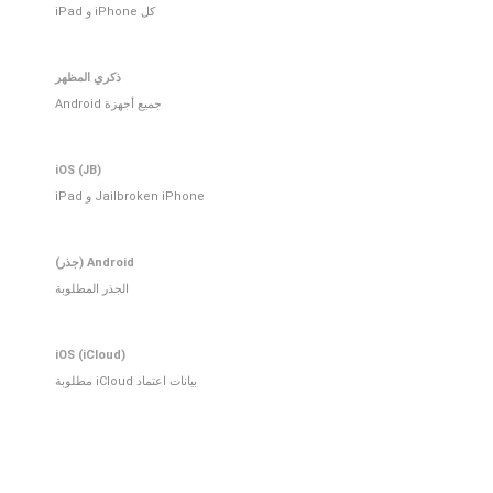
كل iPhone و iPad
ذكري المظهر
جميع أجهزة Android
iOS (JB)
Jailbroken iPhone و iPad
Android (جذر)
الجذر المطلوبة
iOS (iCloud)
بيانات اعتماد iCloud مطلوبة