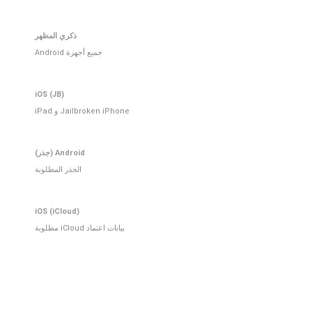
ذكري المظهر
جميع أجهزة Android
iOS (JB)
Jailbroken iPhone و iPad
Android (جذر)
الجذر المطلوبة
iOS (iCloud)
بيانات اعتماد iCloud مطلوبة