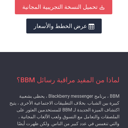
تحميل النسخة التجريبية المجانية
عرض الخطط والأسعار
لماذا من المفيد مراقبة رسائل BBM؟
BBM ، برنامج Blackberry messenger ، يحظى بشعبية
كبيرة بين الشباب. بخلاف التطبيقات الاجتماعية الأخرى ، يتيح
اكتشاف الميزة الجديدة لـ BBM للمستخدمين العثور على
الملصقات والتعامل مع التسوق ولعب الألعاب المجانية ،
والتي تنغمس في عدد كبير من الناس. ولكن ظهرت أيضًا