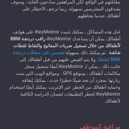
مقابلتهم في الواقع. لكن المراهقين ساذجون للغاية ، وسوف
يصدقون المفترسين بسهولة. ربما تزحف الأخطار على
أطفالك عندما تتجاهلهم.
لحل هذه المشاكل ، يمكنك تثبيت iKeyMonitor على هواتف
أطفالك. يمكن أن يساعدك iKeyMonitor
راقب دردشة BBM
لأطفالك من خلال تسجيل ضربات المفاتيح والتقاط لقطات
شاشة
. ثم يمكنك ذلك بسهولة
تجسس على سجلات دردشة
BBM لطفلك
ولا يتم القبض عليهم من قبل أطفالك. إلى
جانب ذلك ، يمكن لـ iKeyMonitor أيضًا تسجيل سجل
مكالمات أطفالك ، وموقع GPS ، ومواقع الويب التي تمت
زيارتها. بمجرد أن تجد شيئًا خطيرًا حدث ، يمكنك إيقافه
وحماية أطفالك من الخطر عبر الإنترنت. يمكنك أيضًا استخدام
iKeyMonitor لحظر التطبيقات لضمان الدراسة الكافية
لأطفالك.
مراقبة الموظف