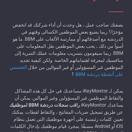
بصفتك صاحب عمل ، هل وجدت أن أداء شركتك قد انخفض
مؤخرًا؟ ربما يضيع بعض الموظفين الكسالى وقتهم في
الدردشة مع أصدقائهم أو ممارسة الألعاب على BBM. ما هو
أسوأ من ذلك ، يحب بعض الموظفين نقل المعلومات على
BBM. ربما سيقومون بتسريب معلومات عملك السرية إلى
منافسيك لمعرفة اهتماماتهم الخاصة. ولكن كيفية تحديد
الموظفين غير المسؤولين أو غير الموالين من خلال
التجسس
على أنشطة دردشة BBM
؟
يمكن لـ iKeyMonitor مساعدتك في حل كل هذه المشاكل
والتقاط الموظفين غير المسؤولين وغير الموالين. يمكن أن
يساعدك iKeyMonitor
راقب سجلات دردشة BBM لموظفيك
عن طريق تسجيل ضربات المفاتيح ، والتقاط لقطات. يمكنك
تعيين كلمات رئيسية على أجهزة موظفيك التي تعمل بنظام
iOS أو Android مسبقًا. بمجرد قيام موظفيك بإدخال الكلمات