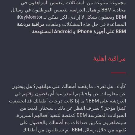
مجموعة متنوعة من المشكلات. ينغمس المراهقون في
محادثة BBM وإهمال الدراسة. ينغمس الموظفون في رسائل
BBM ويعملون بشكل لا إرادي. لكن يمكن لـ iKeyMonitor
المساعدة في حل هذه المشكلات وملفات
مراقبة دردشة
BBM على أجهزة iPhone و Android المستهدفة
.
مراقبة اهلية
كآباء ، هل تعرف ما يفعله أطفالك على هواتفهم؟ هل يبحثون
عن معلومات عن واجباتهم المدرسية أم يقضون وقتهم في
الدردشة على BBM؟ ما إذا كانت درجات أطفالك قد انخفضت
كثيرًا مؤخرًا؟ بصرف النظر عن ذلك ، سيختار العديد من
الحيوانات المفترسة BBM كمنصة لتنفيذ أفعالهم الشريرة.
سيتظاهرون بتكوين صداقات مع أطفالك والحصول على
ثقتهم من خلال رسائل BBM. ثم سيطلبون من أطفالك