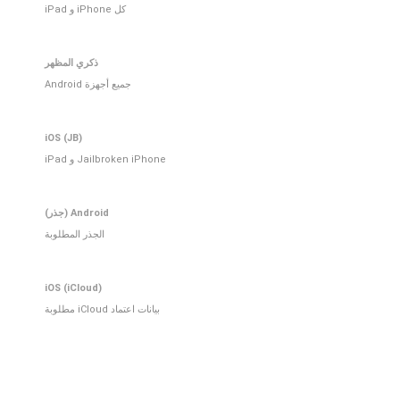
كل iPhone و iPad
ذكري المظهر
جميع أجهزة Android
iOS (JB)
Jailbroken iPhone و iPad
Android (جذر)
الجذر المطلوبة
iOS (iCloud)
بيانات اعتماد iCloud مطلوبة