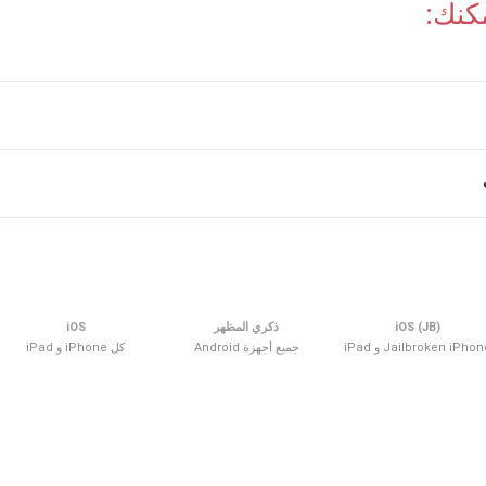
مكنك:
iOS (JB)
ذكري المظهر
iOS
Jailbroken iPho و iPad
جميع أجهزة Android
كل iPhone و iPad