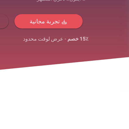
تجربة مجانية
15٪ خصم
- عرض لوقت محدود