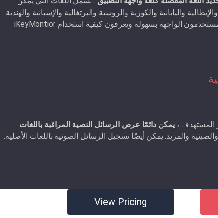
. تشمل اللغات التي يمكن
لإيطالية واليابانية والكورية والروسية والبرتغالية والإسبانية والهندية
والصينية المبسطة والصينية التقليدية. سوف يفهم المستخدمون الواجهة بسهولة ويعرفون كيفية استخدام iKeyMontior
ية
ز المستهدف ،
يمكن دائمًا عرض الرسائل النصية المراقبة باللغات
ة والصينية والمزيد. يمكن أيضًا تسجيل الرسائل الصوتية باللغات الأصلية.
View Pricing