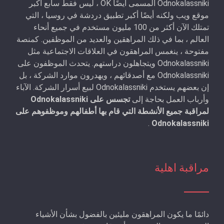
Odnokalassniki المسمى أيضًا OK ، ليس فقط سابع أكبر
موقع ويب ولكنه أيضًا أكبر تطبيق دردشة في روسيا ، التي
تمتلك الآن أكثر من 100 مليون مستخدم في جميع أنحاء
العالم ، بما في ذلك المراهقين والعديد من الموظفين. كمنصة
مفتوحة ، ينغمس المراهقون في العلاقات الاجتماعية مثل
Odnokalassniki ويتجاهلون دراستهم. يتحدث الموظفون على
Odnokalassniki مع أصدقائهم ، ويهدرون موارد الشركة ، بل
إن بعضهم يستخدم Odnokalassniki لبيع أسرار الشركة. الآباء
وأرباب العمل بحاجة إلى
تجسس على Odnokalassniki
لمراقبة جميع الأنشطة التي قام بها أطفالهم وموظفوهم على
.
Odnokalassniki
مراقبة اهلية
دائمًا ما يكون المراهقون مليئين بالفضول بشأن الأشياء