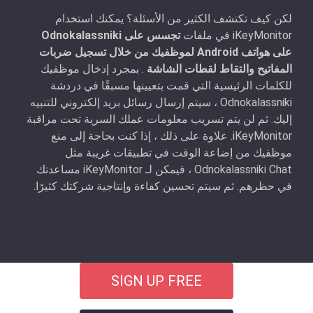
لكن كيف تكتشف الكثير من الأسئلة؟ يمكنك استخدام
iKeyMonitor في ملفات
تجسس على Odnokalassniki
على هواتف Android لموظفيك من خلال تسجيل ضربات
المفاتيح والتقاط لقطات الشاشة
. بمجرد إدخال موظفيك
للكلمات الرئيسية التي قمت بتعيينها مسبقًا في دردشة
Odnokalassniki ، سيتم إرسال رسائل بريد إلكتروني للتنبيه
إليك. ثم لن يتم تسريب معلومات عملك السرية تحت مراقبة
iKeyMonitor. علاوة على ذلك ، إذا كنت بحاجة إلى منع
موظفيك من إضاعة الوقت في تطبيقات غريبة مثل
Odnokalassniki Chat ، فيمكن لـ iKeyMonitor مساعدتك
في حظرهم. ثم سيتم تحسين كفاءة وإنتاجية شركتك كثيرًا.
SIGN UP FREE