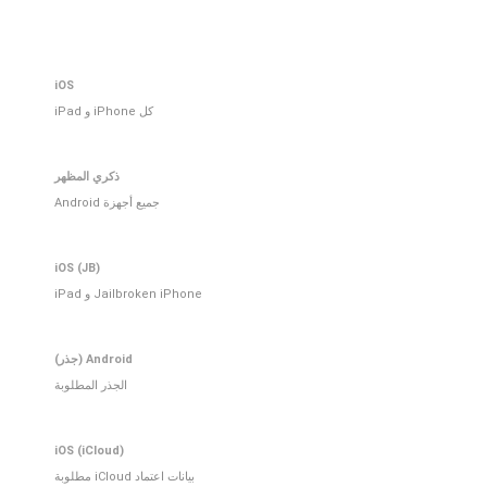
iOS
كل iPhone و iPad
ذكري المظهر
جميع أجهزة Android
iOS (JB)
Jailbroken iPhone و iPad
Android (جذر)
الجذر المطلوبة
iOS (iCloud)
بيانات اعتماد iCloud مطلوبة