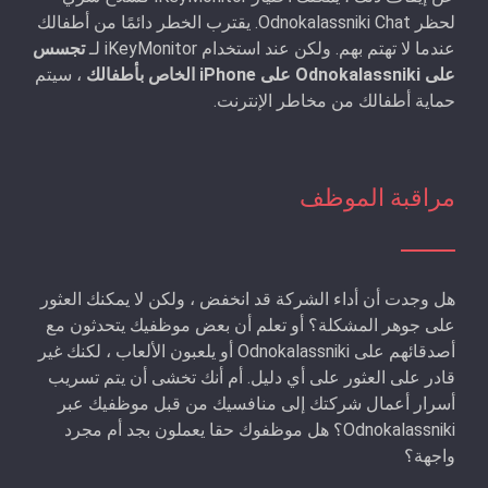
لحظر Odnokalassniki Chat. يقترب الخطر دائمًا من أطفالك
عندما لا تهتم بهم. ولكن عند استخدام iKeyMonitor لـ
تجسس
على Odnokalassniki على iPhone الخاص بأطفالك
، سيتم
حماية أطفالك من مخاطر الإنترنت.
مراقبة الموظف
هل وجدت أن أداء الشركة قد انخفض ، ولكن لا يمكنك العثور
على جوهر المشكلة؟ أو تعلم أن بعض موظفيك يتحدثون مع
أصدقائهم على Odnokalassniki أو يلعبون الألعاب ، لكنك غير
قادر على العثور على أي دليل. أم أنك تخشى أن يتم تسريب
أسرار أعمال شركتك إلى منافسيك من قبل موظفيك عبر
Odnokalassniki؟ هل موظفوك حقا يعملون بجد أم مجرد
واجهة؟