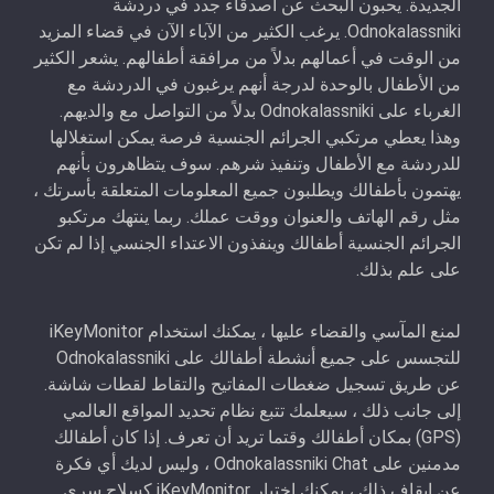
الجديدة. يحبون البحث عن أصدقاء جدد في دردشة
Odnokalassniki. يرغب الكثير من الآباء الآن في قضاء المزيد
من الوقت في أعمالهم بدلاً من مرافقة أطفالهم. يشعر الكثير
من الأطفال بالوحدة لدرجة أنهم يرغبون في الدردشة مع
الغرباء على Odnokalassniki بدلاً من التواصل مع والديهم.
وهذا يعطي مرتكبي الجرائم الجنسية فرصة يمكن استغلالها
للدردشة مع الأطفال وتنفيذ شرهم. سوف يتظاهرون بأنهم
يهتمون بأطفالك ويطلبون جميع المعلومات المتعلقة بأسرتك ،
مثل رقم الهاتف والعنوان ووقت عملك. ربما ينتهك مرتكبو
الجرائم الجنسية أطفالك وينفذون الاعتداء الجنسي إذا لم تكن
على علم بذلك.
لمنع المآسي والقضاء عليها ، يمكنك استخدام iKeyMonitor
للتجسس على جميع أنشطة أطفالك على Odnokalassniki
عن طريق تسجيل ضغطات المفاتيح والتقاط لقطات شاشة.
إلى جانب ذلك ، سيعلمك تتبع نظام تحديد المواقع العالمي
(GPS) بمكان أطفالك وقتما تريد أن تعرف. إذا كان أطفالك
مدمنين على Odnokalassniki Chat ، وليس لديك أي فكرة
عن إيقاف ذلك ، يمكنك اختيار iKeyMonitor كسلاح سري