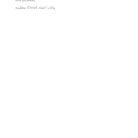
iOS (iCloud)
بيانات اعتماد iCloud مطلوبة