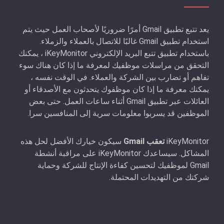
يعد تتبع تطبيق Gmail أمرًا ضروريًا لأصحاب العمل حيث يتم
استخدام تطبيق Gmail غالبًا للاتصال بالعملاء والزملاء.
باستخدام تطبيق تتبع البريد الإلكتروني iKeyMonitor ، يمكنك
التحقق من مراسلات موظفيك لمعرفة ما إذا كان هناك سوء
تفاهم أو تضارب بين الشركة والعملاء. في الوقت نفسه ،
يمكنك معرفة ما إذا كان موظفوك يتحدثون مع الأصدقاء أو
العائلات عبر تطبيق Gmail أثناء ساعات العمل. حتى بعض
الموظفين قد يسربوا معلومات سرية إلى المنافسين سرا.
iKeyMonitor
تعقب Gmail
سيكون خيارك الأفضل لحل هذه
المشاكل. سيساعدك iKeyMonitor على مراقبة أنشطة
Gmail لموظفيك لتحسين كفاءة الإنتاج للشركة وحماية
شركتك من التهديدات المحتملة.